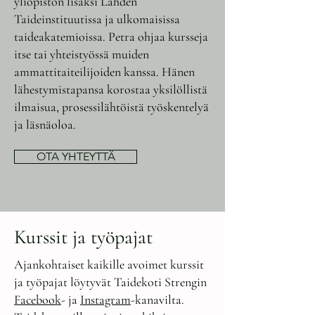
yliopiston lisäksi Lahden
Taideinstituutissa ja ulkomaisissa
taideakatemioissa. Petra ohjaa kursseja
itse tai yhteistyössä muiden
ammattitaiteilijoiden kanssa. Hänen
lähestymistapansa korostaa yksilöllistä
ilmaisua, prosessilähtöistä työskentelyä
ja läsnäoloa.
OTA YHTEYTTÄ
Kurssit ja työpajat
Ajankohtaiset kaikille avoimet kurssit
ja työpajat löytyvät Taidekoti Strengin
Facebook
- ja
Instagram
-kanavilta.