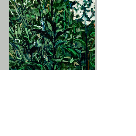
TAIDE
Tutustu kuvataiteilijan
työskentelyyn ja osallistu
laadukkaille taidekursseille.