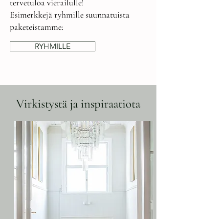
tervetuloa vierailulle!
Esimerkkejä ryhmille suunnatuista
paketeistamme:
RYHMILLE
Virkistystä ja inspiraatiota