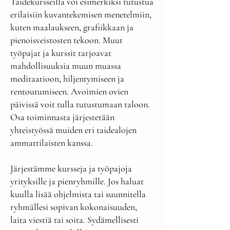
Taidekursseilla voi esimerkiksi tutustua
erilaisiin kuvantekemisen menetelmiin,
kuten maalaukseen, grafiikkaan ja
pienoisveistosten tekoon. Muut
työpajat ja kurssit tarjoavat
mahdollisuuksia muun muassa
meditaatioon, hiljentymiseen ja
rentoutumiseen. Avoimien ovien
päivissä voit tulla tutustumaan taloon.
Osa toiminnasta järjestetään
yhteistyössä muiden eri taidealojen
ammattilaisten kanssa.
Järjestämme kursseja ja työpajoja
yrityksille ja pienryhmille. Jos haluat
kuulla lisää ohjelmista tai suunnitella
ryhmällesi sopivan kokonaisuuden,
laita viestiä tai soita. Sydämellisesti