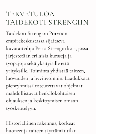
TERVETULOA
TAIDEKOTI STRENGIIN
Taidekoti Streng on Porvoon
empirekeskustassa sijaitseva
kuvataiteilija Petra Strengin koti, jossa
järjestetään erilaisia kursseja ja
työpajoja sekä yksityisille että
yrityksille. Toiminta yhdistää taiteen,
luovuuden ja hyvinvoinnin. Laadukkaat
pienryhmissä toteutettavat ohjelmat
mahdollistavat henkilökohtaisen
ohjauksen ja keskittymisen omaan
työskentelyyn.
Historiallinen rakennus, korkeat
huoneet ja taiteen täyttämät tilat