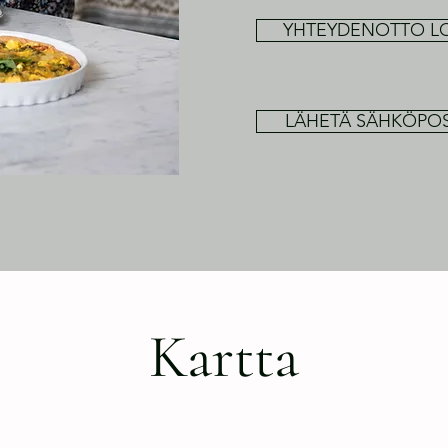
YHTEYDENOTTO L
LÄHETÄ SÄHKÖPOS
Kartta