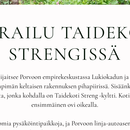
ERAILU TAIDEK
STRENGISSÄ
sijaitsee Porvoon empirekeskustassa Lukiokadun 
pimän keltaisen rakennuksen pihapiirissä. Sisään
ta, jonka kohdalla on Taidekoti Streng -kyltti. Kot
ensimmäinen ovi oikealla.
mia pysäköintipaikkoja, ja Porvoon linja-autoasem