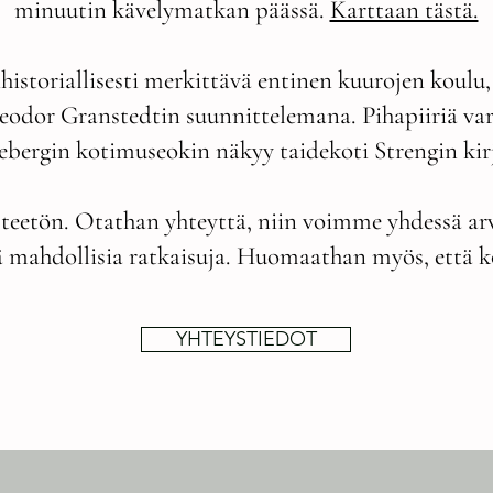
minuutin kävelymatkan päässä.
Karttaan tästä.
istoriallisesti merkittävä entinen kuurojen koulu
eodor Granstedtin suunnittelemana. Pihapiiriä var
bergin kotimuseokin näkyy taidekoti Strengin kir
steetön. Otathan yhteyttä, niin voimme yhdessä arvi
siä mahdollisia ratkaisuja. Huomaathan myös, että k
YHTEYSTIEDOT