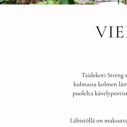
VI
Taidekoti Streng 
kulmassa kolmen läm
puolelta kävelyportis
Lähistöllä on maksutto