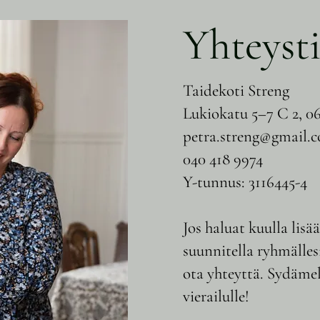
Yhteyst
Taidekoti Streng
Lukiokatu 5–7 C 2, 0
petra.streng@gmail.
040 418 9974
Y-tunnus: 3116445-4
Jos haluat kuulla lisä
suunnitella ryhmälle
ota yhteyttä. Sydämell
vierailulle!