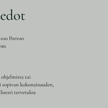
iedot
6100 Porvoo
com
ä ohjelmista tai
si sopivan kokonaisuuden,
isesti tervetuloa