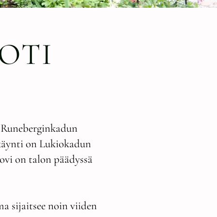
OTI
ja Runeberginkadun
käynti on Lukiokadun
iovi on talon päädyssä
a sijaitsee noin viiden